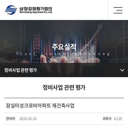
주요실적
Trust Creator Samchang
정비사업 관련 평가
정비사업 관련 평가
잠실미성크로바아파트 재건축사업
관리자
2022-10-13
조회수
4,120