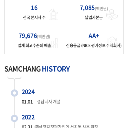
16
7,085
(백만원)
전국 본지사 수
납입자본금
79,676
AA+
(백만원)
업계 최고수준의 매출
신용등급
(NICE 평가정보 주식회사)
SAMCHANG
HISTORY
2024
01.01
경남지사 개설
2022
03.31
㈜삼창감정평가법인 서초동 사옥 확장