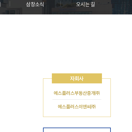
개
삼창소식
오시는 길