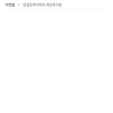
이전글
잠실진주아파트 재건축사업
(주)삼창감정평가법인